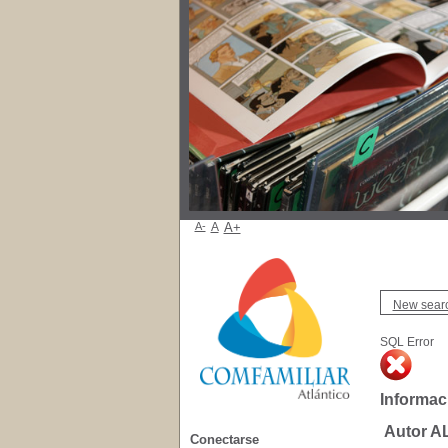
A-
A
A+
New sear
SQL Error
Informac
Autor 
Conectarse