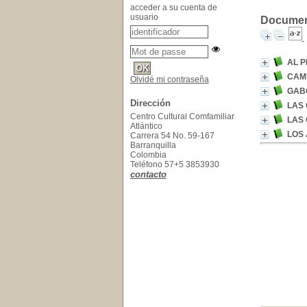
acceder a su cuenta de
usuario
Document
AL P
CAM
Olvidé mi contraseña
GAB
Dirección
LAS
Centro Cultural Comfamiliar
LAS
Atlántico
LOS 
Carrera 54 No. 59-167
Barranquilla
Colombia
Teléfono 57+5 3853930
contacto