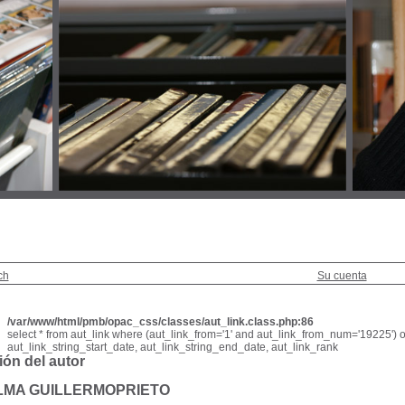
ch
Su cuenta
/var/www/html/pmb/opac_css/classes/aut_link.class.php:86
select * from aut_link where (aut_link_from='1' and aut_link_from_num='19225') o
aut_link_string_start_date, aut_link_string_end_date, aut_link_rank
ión del autor
ALMA GUILLERMOPRIETO