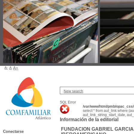
A-
A
A+
New search
SQL Error
/var/www/html/pmb/opac_css/c
select * from aut_link where (a
aut_link_string_start_date, aut
Información de la editorial
FUNDACION GABRIEL GARCIA
Conectarse