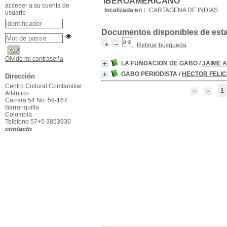
IBEROAMERICANO
acceder a su cuenta de
localizada en :
CARTAGENA DE INDIAS
usuario
Documentos disponibles de esta e
Refinar búsqueda
Olvidé mi contraseña
LA FUNDACION DE GABO
/
JAIME 
GABO PERIODISTA
/
HECTOR FELIC
Dirección
Centro Cultural Comfamiliar
1
Atlántico
Carrera 54 No. 59-167
Barranquilla
Colombia
Teléfono 57+5 3853930
contacto