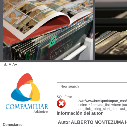
A-
A
A+
New search
SQL Error
/var/www/html/pmb/opac_css/c
select * from aut_link where (a
aut_link_string_start_date, aut
Información del autor
Autor ALBERTO MONTEZUMA
Conectarse