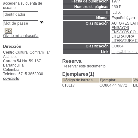
Fecha de publicación:
1977
acceder a su cuenta de
Número de páginas:
250 P.
usuario
Il.:
ILUS.
Idioma :
Español (
spa
)
Clasificación:
AUTORES LAT
ENSAYOS
ENSAYOS CO
Olvidé mi contraseña
LITERATURA
LITERATURA 
Clasificación:
CO864
Dirección
Link:
https://bibliot
Centro Cultural Comfamiliar
Atlántico
Reserva
Carrera 54 No. 59-167
Barranquilla
Reservar este documento
Colombia
Ejemplares(1)
Teléfono 57+5 3853930
contacto
Código de barras
Ejemplar
Vo
018117
CO864.44 M772
LI