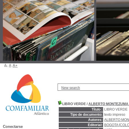
A-
A
A+
New search
LIBRO VERDE
/
ALBERTO MONTEZUMA
Título :
LIBRO VERDE
Tipo de documento:
texto impreso
Autores:
ALBERTO MO
Editorial:
BOGOTA [COLO
Conectarse