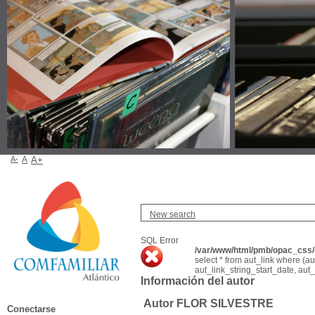
A-
A
A+
New search
SQL Error
/var/www/html/pmb/opac_css/c
select * from aut_link where (a
aut_link_string_start_date, aut
Información del autor
Autor FLOR SILVESTRE
Conectarse